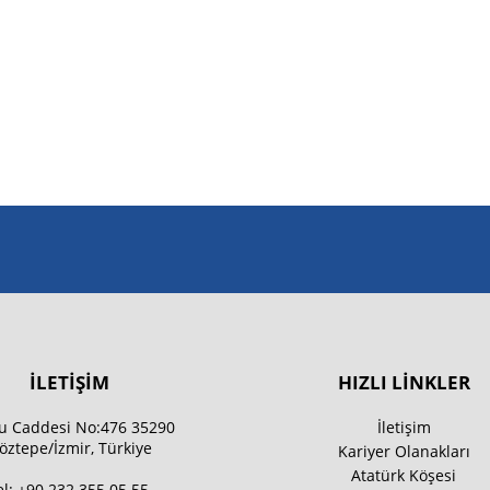
İLETİŞİM
HIZLI LİNKLER
u Caddesi No:476 35290
İletişim
öztepe/İzmir, Türkiye
Kariyer Olanakları
Atatürk Köşesi
el:
+90 232 355 05 55