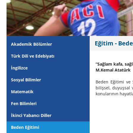
Eğitim - Bede
Akademik Bölümler
Türk Dili ve Edebiyatı
“Sağlam kafa, sağ
İngilizce
M.Kemal Atatürk
Sosyal Bilimler
Beden Eğitimi ve S
bilişsel, duyuşsa
Matematik
konularının hayatla
Fen Bilimleri
İkinci Yabancı Diller
Beden Eğitimi