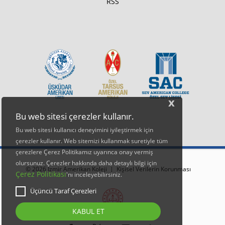
RSS
x
Bu web sitesi çerezler kullanır.
Bu web sitesi kullanıcı deneyimini iyileştirmek için
çerezler kullanır. Web sitemizi kullanmak suretiyle tüm
çerezlere Çerez Politikamız uyarınca onay vermiş
olursunuz. Çerezler hakkında daha detaylı bilgi için
© 2026 İzmir Amerikan Koleji |
Kişisel Verilerin Korunması
Çerez Politikası
'nı inceleyebilirsiniz.
Üçüncü Taraf Çerezleri
KABUL ET