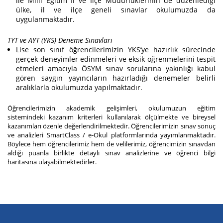
ile Milli Eğitim İl ve İlçe Müdürlüklerinin de düzenlediği
ülke, il ve ilçe geneli sınavlar okulumuzda da
uygulanmaktadır.
TYT ve AYT (YKS) Deneme Sınavları
Lise son sınıf öğrencilerimizin YKS’ye hazırlık sürecinde
gerçek deneyimler edinmeleri ve eksik öğrenmelerini tespit
etmeleri amacıyla ÖSYM sınav sorularına yakınlığı kabul
gören saygın yayıncıların hazırladığı denemeler belirli
aralıklarla okulumuzda yapılmaktadır.
Öğrencilerimizin akademik gelişimleri, okulumuzun eğitim
sistemindeki kazanım kriterleri kullanılarak ölçülmekte ve bireysel
kazanımları özenle değerlendirilmektedir. Öğrencilerimizin sınav sonuç
ve analizleri SmartClass / e-Okul platformlarında yayımlanmaktadır.
Böylece hem öğrencilerimiz hem de velilerimiz, öğrencimizin sınavdan
aldığı puanla birlikte detaylı sınav analizlerine ve öğrenci bilgi
haritasına ulaşabilmektedirler.