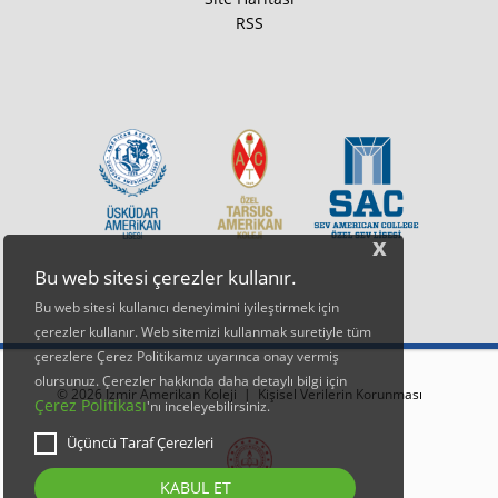
RSS
x
Bu web sitesi çerezler kullanır.
Bu web sitesi kullanıcı deneyimini iyileştirmek için
çerezler kullanır. Web sitemizi kullanmak suretiyle tüm
çerezlere Çerez Politikamız uyarınca onay vermiş
olursunuz. Çerezler hakkında daha detaylı bilgi için
© 2026 İzmir Amerikan Koleji |
Kişisel Verilerin Korunması
Çerez Politikası
'nı inceleyebilirsiniz.
Üçüncü Taraf Çerezleri
KABUL ET