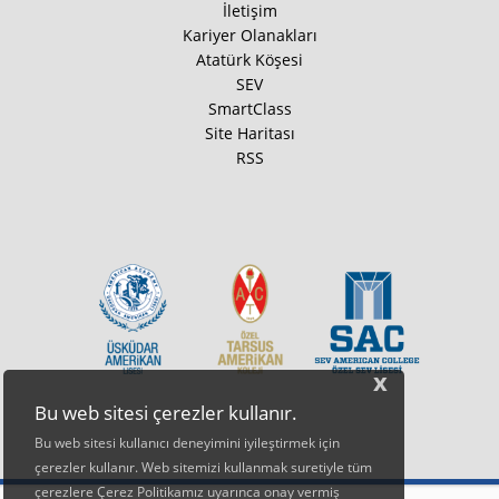
İletişim
Kariyer Olanakları
Atatürk Köşesi
SEV
SmartClass
Site Haritası
RSS
x
Bu web sitesi çerezler kullanır.
Bu web sitesi kullanıcı deneyimini iyileştirmek için
çerezler kullanır. Web sitemizi kullanmak suretiyle tüm
çerezlere Çerez Politikamız uyarınca onay vermiş