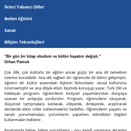
İkinci Yabancı Diller
Beden Eğitimi
Sanat
Bilişim Teknolojileri
"Bir gün bir kitap okudum ve bütün hayatım değişti.”
Orhan Pamuk
Çok dilli, çok kültürlü bir eğitim ancak güçlü bir ana dil temelinin
üzerine kurulabilir. Ana dili sağlam bir öğrencide dil bilinci gelişmiştir,
öğrenci dil- kültür arasındaki ilişkinin farkındadır, ulusal kültürünü
özümsemiştir ve ana diliyle etkin biçimde konuşup yazar. Türk Dili ve
Edebiyatı programı öğrencilerin bireysel yaşamlarından dünyaya
uzanan bir anlayışla sürdürülür. Program, öğrencilerin okuyarak,
düşünsel tartışmalara katılarak, izleyerek, dinleyerek, araştırarak
derslerde etkin roller üstlenmelerini hedefler. Öğrencilerin yaşamı ve
sanatı yorumlamaları, yorumlarını yaparken edindikleri bilgileri
kullanmaları beklenir.
Programda bilme- bilgiyi yorumlama - onu kendi yaşamına aktarma