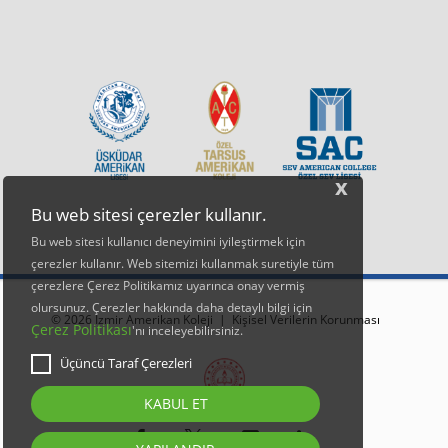
x
Bu web sitesi çerezler kullanır.
Bu web sitesi kullanıcı deneyimini iyileştirmek için
çerezler kullanır. Web sitemizi kullanmak suretiyle tüm
çerezlere Çerez Politikamız uyarınca onay vermiş
olursunuz. Çerezler hakkında daha detaylı bilgi için
© 2026 İzmir Amerikan Koleji |
Kişisel Verilerin Korunması
Çerez Politikası
'nı inceleyebilirsiniz.
Üçüncü Taraf Çerezleri
KABUL ET