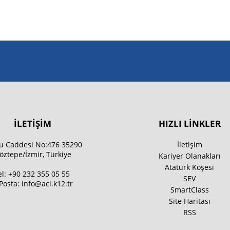
İLETİŞİM
HIZLI LİNKLER
u Caddesi No:476 35290
İletişim
öztepe/İzmir, Türkiye
Kariyer Olanakları
Atatürk Köşesi
el:
+90 232 355 05 55
SEV
Posta:
info@aci.k12.tr
SmartClass
Site Haritası
RSS