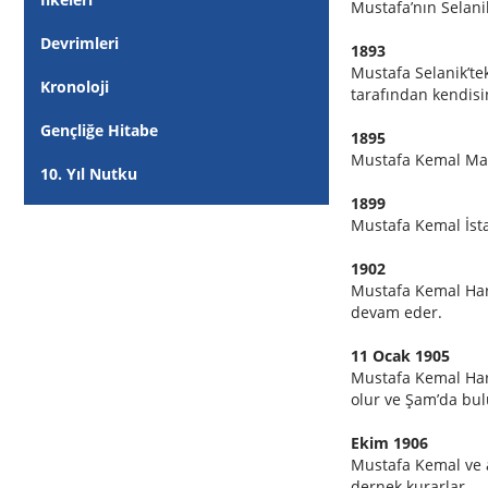
Mustafa’nın Selani
Devrimleri
1893
Mustafa Selanik’te
Kronoloji
tarafından kendisin
Gençliğe Hitabe
1895
Mustafa Kemal Mana
10. Yıl Nutku
1899
Mustafa Kemal İstan
1902
Mustafa Kemal Har
devam eder.
11 Ocak 1905
Mustafa Kemal Ha
olur ve Şam’da bu
Ekim 1906
Mustafa Kemal ve a
dernek kurarlar.