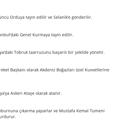
cü Orduya tayin edilir ve Selanik’e gönderilir.
nbul’daki Genel Kurmaya tayin edilir.
a’daki Tobruk taarruzunu başarılı bir şekilde yönetir.
ket Başkanı olarak Akdeniz Boğazları özel Kuvvetlerine
a’ya Askeri Ataşe olarak atanır.
 Arıburnuna çıkarma yaparlar ve Mustafa Kemal Tümeni
durdurur.