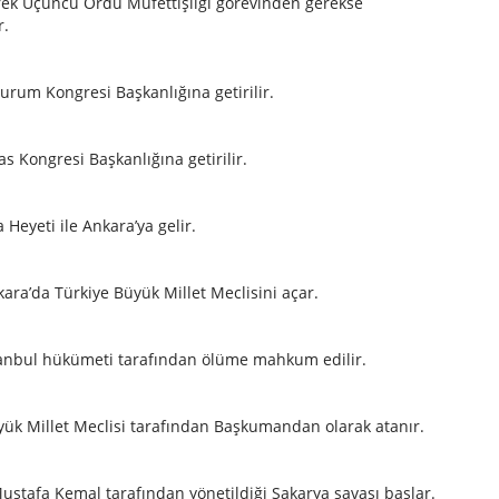
ek Üçüncü Ordu Müfettişliği görevinden gerekse
r.
rum Kongresi Başkanlığına getirilir.
s Kongresi Başkanlığına getirilir.
Heyeti ile Ankara’ya gelir.
ra’da Türkiye Büyük Millet Meclisini açar.
anbul hükümeti tarafından ölüme mahkum edilir.
ük Millet Meclisi tarafından Başkumandan olarak atanır.
Mustafa Kemal tarafından yönetildiği Sakarya savaşı başlar.