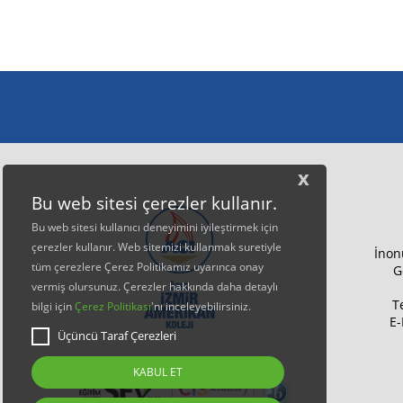
x
Bu web sitesi çerezler kullanır.
Bu web sitesi kullanıcı deneyimini iyileştirmek için
çerezler kullanır. Web sitemizi kullanmak suretiyle
İnon
tüm çerezlere Çerez Politikamız uyarınca onay
G
vermiş olursunuz. Çerezler hakkında daha detaylı
T
bilgi için
Çerez Politikası
'nı inceleyebilirsiniz.
E-
Üçüncü Taraf Çerezleri
KABUL ET