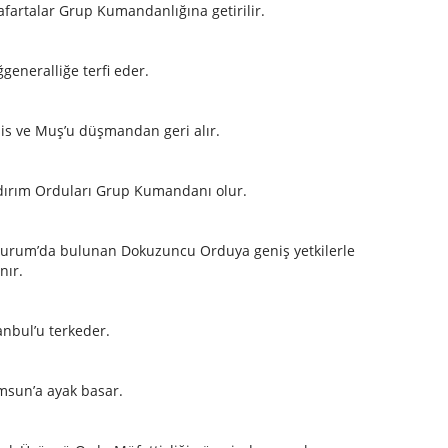
artalar Grup Kumandanlığına getirilir.
eneralliğe terfi eder.
is ve Muş’u düşmandan geri alır.
dırım Orduları Grup Kumandanı olur.
urum’da bulunan Dokuzuncu Orduya geniş yetkilerle
nır.
nbul’u terkeder.
sun’a ayak basar.