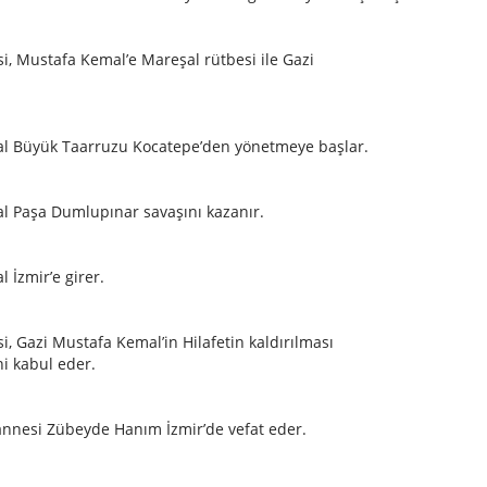
si, Mustafa Kemal’e Mareşal rütbesi ile Gazi
l Büyük Taarruzu Kocatepe’den yönetmeye başlar.
l Paşa Dumlupınar savaşını kazanır.
 İzmir’e girer.
i, Gazi Mustafa Kemal’in Hilafetin kaldırılması
i kabul eder.
annesi Zübeyde Hanım İzmir’de vefat eder.