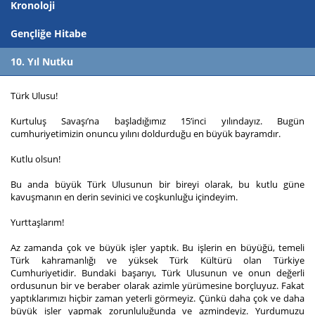
Kronoloji
Gençliğe Hitabe
10. Yıl Nutku
Türk Ulusu!
Kurtuluş Savaşı’na başladığımız 15’inci yılındayız. Bugün
cumhuriyetimizin onuncu yılını doldurduğu en büyük bayramdır.
Kutlu olsun!
Bu anda büyük Türk Ulusunun bir bireyi olarak, bu kutlu güne
kavuşmanın en derin sevinici ve coşkunluğu içindeyim.
Yurttaşlarım!
Az zamanda çok ve büyük işler yaptık. Bu işlerin en büyüğü, temeli
Türk kahramanlığı ve yüksek Türk Kültürü olan Türkiye
Cumhuriyetidir. Bundaki başarıyı, Türk Ulusunun ve onun değerli
ordusunun bir ve beraber olarak azimle yürümesine borçluyuz. Fakat
yaptıklarımızı hiçbir zaman yeterli görmeyiz. Çünkü daha çok ve daha
büyük işler yapmak zorunluluğunda ve azmindeyiz. Yurdumuzu