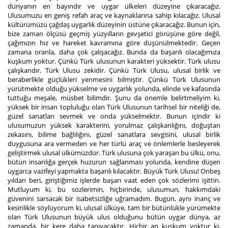
dünyanın en bayındır ve uygar ülkeleri düzeyine çıkaracağız.
Ulusumuzu en geniş refah araç ve kaynaklarına sahip kılacağız. Ulusal
kültürümüzü çağdaş uygarlık düzeyinin üstüne çıkaracağız. Bunun için,
bize zaman ölçüsü geçmiş yüzyılların gevşetici görüşüne göre değil,
çağımızın hız ve hareket kavramına göre düşünülmektedir. Geçen
zamana oranla, daha çok çalışacağız. Bunda da başarılı olacağımıza
kuşkum yoktur. Çünkü Türk ulusunun karakteri yüksektir. Türk ulusu
çalışkandır. Türk Ulusu zekidir. Çünkü Türk Ulusu, ulusal birlik ve
beraberlikle güçlükleri yenmesini bilmiştir. Çünkü Türk Ulusunun
yürütmekte olduğu yükselme ve uygarlık yolunda, elinde ve kafasında
tuttuğu meşale, müsbet bilimdir. Şunu da önemle belirtmeliyim ki,
yüksek bir insan topluluğu olan Türk Ulusunun tarihsel bir niteliği de,
güzel sanatları sevmek ve onda yükselmektir. Bunun içindir ki
ulusumuzun yüksek karakterini, yorulmaz çalışkanlığını, doğuştan
zekasını, bilime bağlılığını, güzel sanatlara sevgisini, ulusal birlik
duygusuna ara vermeden ve her türlü araç ve önlemlerle besleyerek
geliştirmek ulusal ülkümüzdür. Türk ulusuna çok yaraşan bu ülkü, onu,
bütün insanlığa gerçek huzurun sağlanması yolunda, kendine düşen
uygarca vazifeyi yapmakta başarılı kılacaktır. Büyük Türk Ulusu! Onbeş
yıldan beri, giriştiğimiz işlerde başarı vaat eden çok sözlerimi işittin.
Mutluyum ki, bu sözlerimin, hiçbirinde, ulusumun, hakkımdaki
güvenini sarsacak bir isabetsizliğe uğramadım. Bugün, aynı inanç ve
kesinlikle söylüyorum ki, ulusal ülküye, tam bir bütünlükle yürümekte
olan Türk Ulusunun büyük ulus olduğunu bütün uygar dünya, az
zamanda, bir kere daha tanıyacaktır. Hiçbir an kuşkum yoktur ki,