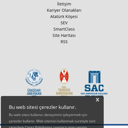
İletişim
Kariyer Olanakları
Atatürk Köşesi
SEV
SmartClass
Site Haritası
RSS
x
Bu web sitesi çerezler kullanır.
Bu web sitesi kullanıcı deneyimini iyileştirmek için
çerezler kullanır. Web sitemizi kullanmak suretiyle tüm
çerezlere Çerez Politikamız uyarınca onay vermiş