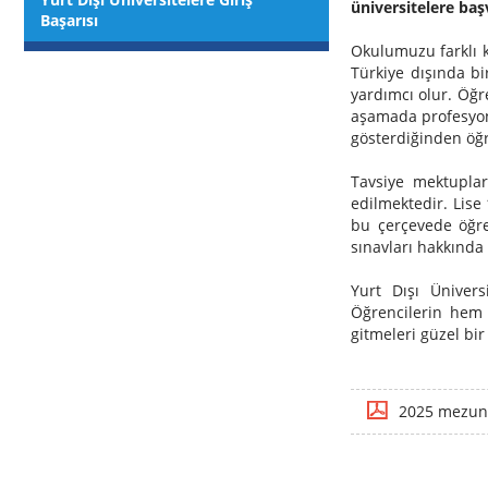
üniversitelere baş
Başarısı
Okulumuzu farklı k
Türkiye dışında bi
yardımcı olur. Öğre
aşamada profesyone
gösterdiğinden öğr
Tavsiye mektupları
edilmektedir. Lise 
bu çerçevede öğren
sınavları hakkında
Yurt Dışı Ünivers
Öğrencilerin hem 
gitmeleri güzel bir 
2025 mezunla