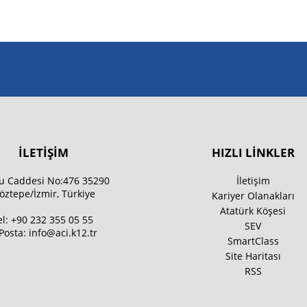
İLETİŞİM
HIZLI LİNKLER
u Caddesi No:476 35290
İletişim
öztepe/İzmir, Türkiye
Kariyer Olanakları
Atatürk Köşesi
el:
+90 232 355 05 55
SEV
Posta:
info@aci.k12.tr
SmartClass
Site Haritası
RSS