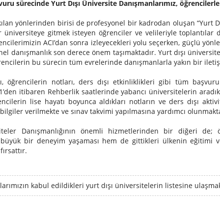
vuru sürecinde Yurt Dışı Üniversite Danışmanlarımız, öğrencilerle b
ılan yönlerinden birisi de profesyonel bir kadrodan oluşan “Yurt 
r üniversiteye gitmek isteyen öğrenciler ve velileriyle toplantıla
ncilerimizin ACI’dan sonra izleyecekleri yolu seçerken, güçlü yönleri
l danışmanlık son derece önem taşımaktadır. Yurt dışı üniversitele
encilerin bu sürecin tüm evrelerinde danışmanlarla yakın bir ileti
, öğrencilerin notları, ders dışı etkinliklikleri gibi tüm başvuru
1’den itibaren Rehberlik saatlerinde yabancı üniversitelerin aradıkla
cilerin lise hayatı boyunca aldıkları notların ve ders dışı akti
 bilgiler verilmekte ve sınav takvimi yapılmasına yardımcı olunmakt
iteler Danışmanlığının önemli hizmetlerinden bir diğeri de; 
büyük bir deneyim yaşaması hem de gittikleri ülkenin eğitimi v
fırsattır.
rımızın kabul edildikleri yurt dışı üniversitelerin listesine ulaşmak 