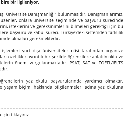
ire bir ilgileniyor.
Dışı Üniversite Danışmanlığı” bulunmasıdır. Danışmanlarımız,
r düzenler, onlara üniversite seçiminde ve başvuru sürecinde
ni, isteklerini ve gereksinimlerini bilmeleri gerektiği için bu
re başvuru ve kabul süreci, Türkiye’deki sistemden farklılık
şimde olmaları gerekmektedir.
 işlemleri yurt dışı üniversiteler ofisi tarafından organize
rı özellikler ayrıntılı bir şekilde öğrencilere anlatılmakta ve
vitelerin önemi vurgulanmaktadır. PSAT, SAT ve TOEFL/IELTS
adır.
öğrencilerin yaz okulu başvurularında yardımcı olmaktır.
e yaşam biçimi hakkında bilgilenmeleri adına yaz okuluna
için tıklayınız.