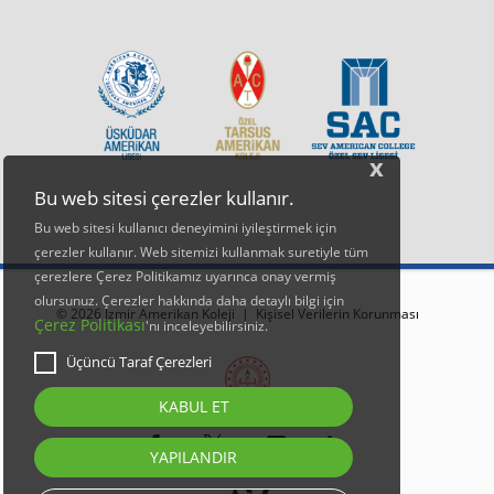
x
Bu web sitesi çerezler kullanır.
Bu web sitesi kullanıcı deneyimini iyileştirmek için
çerezler kullanır. Web sitemizi kullanmak suretiyle tüm
çerezlere Çerez Politikamız uyarınca onay vermiş
olursunuz. Çerezler hakkında daha detaylı bilgi için
© 2026 İzmir Amerikan Koleji |
Kişisel Verilerin Korunması
Çerez Politikası
'nı inceleyebilirsiniz.
Üçüncü Taraf Çerezleri
KABUL ET
YAPILANDIR