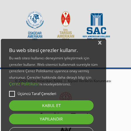
x
Bu web sitesi çerezler kullanır.
Bu web sitesi kullanıcı deneyimini iyileştirmek için
çerezler kullanır. Web sitemizi kullanmak suretiyle tüm
çerezlere Çerez Politikamız uyarınca onay vermiş
olursunuz. Çerezler hakkında daha detaylı bilgi için
© 2026 İzmir Amerikan Koleji |
Kişisel Verilerin Korunması
Çerez Politikası
'nı inceleyebilirsiniz.
Üçüncü Taraf Çerezleri
KABUL ET
YAPILANDIR