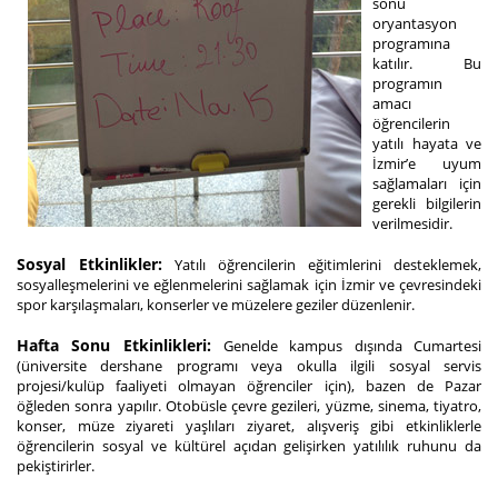
sonu
oryantasyon
programına
katılır. Bu
programın
amacı
öğrencilerin
yatılı hayata ve
İzmir’e uyum
sağlamaları için
gerekli bilgilerin
verilmesidir.
Sosyal Etkinlikler:
Yatılı öğrencilerin eğitimlerini desteklemek,
sosyalleşmelerini ve eğlenmelerini sağlamak için İzmir ve çevresindeki
spor karşılaşmaları, konserler ve müzelere geziler düzenlenir.
Hafta Sonu Etkinlikleri:
Genelde kampus dışında Cumartesi
(üniversite dershane programı veya okulla ilgili sosyal servis
projesi/kulüp faaliyeti olmayan öğrenciler için), bazen de Pazar
öğleden sonra yapılır. Otobüsle çevre gezileri, yüzme, sinema, tiyatro,
konser, müze ziyareti yaşlıları ziyaret, alışveriş gibi etkinliklerle
öğrencilerin sosyal ve kültürel açıdan gelişirken yatılılık ruhunu da
pekiştirirler.