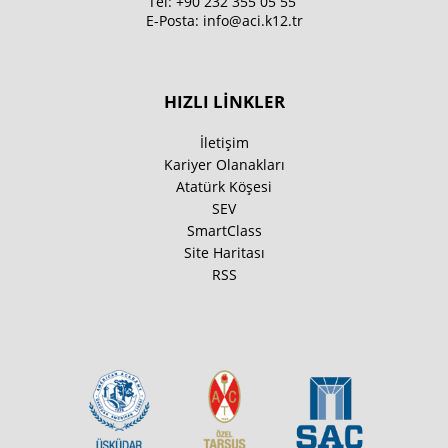
Tel:
+90 232 355 05 55
E-Posta:
info@aci.k12.tr
HIZLI LİNKLER
İletişim
Kariyer Olanakları
Atatürk Köşesi
SEV
SmartClass
Site Haritası
RSS