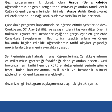
Gezi programının ilk durağı olan
’de
Assos (Behramkale)
öğrencilerimiz, bölgenin zengin tarihî mirasını yakından tanıdı. Antik
Çağ’ın önemli yerleşimlerinden biri olan
ziyaret
Assos Antik Kenti
edilerek Athena Tapınağı, antik surlar ve tarihî kalıntılar incelendi.
Çanakkale programı kapsamında ise öğrencilerimiz; Şehitler Abidesi,
Conkbayırı, 57. Alay Şehitliği ve savaşın izlerini taşıyan diğer önemli
noktaları ziyaret etti. Rehberler eşliğinde gerçekleştirilen gezilerde
Çanakkale Savaşları’nın milletimiz için taşıdığı anlam ve önem
hakkında bilgiler edinildi; öğrencilerimiz tarihî olayları yaşandığı
mekânlarda öğrenmenin ayrıcalığını yaşadı.
Şehitlerimizin aziz hatıralarını anan öğrencilerimiz, Çanakkale ruhunu
ve milletimizin gösterdiği fedakârlığı daha yakından hissetti. Gezi
boyunca hem tarihî hem de kültürel değerlerimizi yerinde görme
fırsatı bulan katılımcılarımız, millî birlik ve beraberlik bilincini
güçlendiren önemli kazanımlar elde etti.
tıklayınız.
Gezimizle ilgili instagram paylaşımımıza ulaşmak için