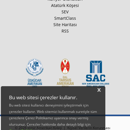
Atatürk Köşesi
SEV
SmartClass
Site Haritası
RSS
x
Bu web sitesi çerezler kullanır.
Bu web sitesi kullanıcı deneyimini iyileştirmek için
çerezler kullanır. Web sitemizi kullanmak suretiyle tüm
çerezlere Çerez Politikamız uyarınca onay vermiş
olursunuz. Çerezler hakkında daha detaylı bilgi için
© 2026 İzmir Amerikan Koleji |
Kişisel Verilerin Korunması