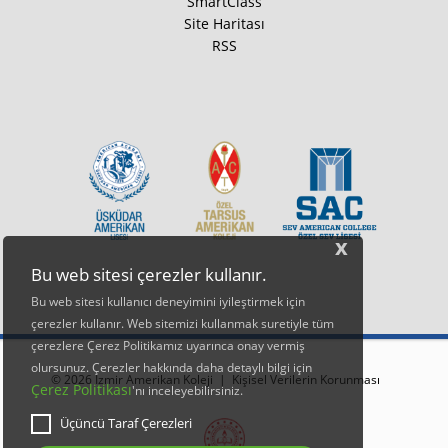
SmartClass
Site Haritası
RSS
x
Bu web sitesi çerezler kullanır.
Bu web sitesi kullanıcı deneyimini iyileştirmek için
çerezler kullanır. Web sitemizi kullanmak suretiyle tüm
çerezlere Çerez Politikamız uyarınca onay vermiş
olursunuz. Çerezler hakkında daha detaylı bilgi için
© 2026 İzmir Amerikan Koleji |
Kişisel Verilerin Korunması
Çerez Politikası
'nı inceleyebilirsiniz.
Üçüncü Taraf Çerezleri