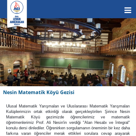
Nesin Matematik Köyü Gezisi
Ulusal Matematik Yarışmaları ve Uluslararası Matematik Yarışmaları
Kulüplerimizin ortak etkinliği olarak gerçekleştirilen Şirince Nesin
Matematik Köyü gezimizde öğrencilerimiz ve matematik
öğretmenlerimiz Prof. Ali Nesin'in verdiği "Alan Hesabı ve İntegral"
konulu dersi dinlediler. Öğrenirken sorgulamanın öneminin bir kez daha
farkına varan öğrenciler merak ettikleri sorulara cevap arayarak