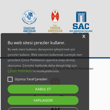
x
Bu web sitesi çerezler kullanır.
Bu web sitesi kullanıcı deneyimini iyileştirmek için
çerezler kullanır. Web sitemizi kullanmak suretiyle tüm
çerezlere Çerez Politikamız uyarınca onay vermiş
olursunuz. Çerezler hakkında daha detaylı bilgi için
© 2026 İzmir Amerikan Koleji |
Kişisel Verilerin Korunması
Çerez Politikası
'nı inceleyebilirsiniz.
Üçüncü Taraf Çerezleri
KABUL ET
YAPILANDIR