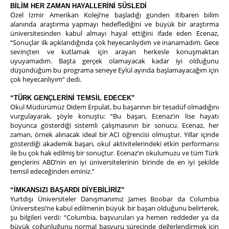
BİLİM HER ZAMAN HAYALLERİNİ SÜSLEDİ
Özel İzmir Amerikan Koleji’ne başladığı günden itibaren bilim
alanında araştırma yapmayı hedeflediğini ve büyük bir araştırma
üniversitesinden kabul almayı hayal ettiğini ifade eden Ecenaz,
“Sonuçlar ilk açıklandığında çok heyecanlıydım ve inanamadım. Gece
sevinçten ve kutlamak için arayan herkesle konuşmaktan
uyuyamadım. Başta gerçek olamayacak kadar iyi olduğunu
düşündüğüm bu programa seneye Eylül ayında başlamayacağım için
çok heyecanlıyım” dedi.
“TÜRK GENÇLERİNİ TEMSİL EDECEK”
Okul Müdürümüz Didem Erpulat, bu başarının bir tesadüf olmadığını
vurgulayarak, şöyle konuştu: “Bu başarı, Ecenaz’ın lise hayatı
boyunca gösterdiği sistemli çalışmasının bir sonucu. Ecenaz, her
zaman, örnek alınacak ideal bir ACI öğrencisi olmuştur. Yıllar içinde
gösterdiği akademik başarı, okul aktivitelerindeki etkin performansı
ile bu çok hak edilmiş bir sonuçtur. Ecenaz’ın okulumuzu ve tüm Türk
gençlerini ABD’nin en iyi üniversitelerinin birinde de en iyi şekilde
temsil edeceğinden eminiz.”
“İMKANSIZI BAŞARDI DİYEBİLİRİZ”
Yurtdışı Üniversiteler Danışmanımız James Boobar da Columbia
Üniversitesi’ne kabul edilmenin büyük bir başarı olduğunu belirterek,
şu bilgileri verdi: “Columbia, başvuruları ya hemen reddeder ya da
büyük çoğunluğunu normal başvuru sürecinde değerlendirmek için