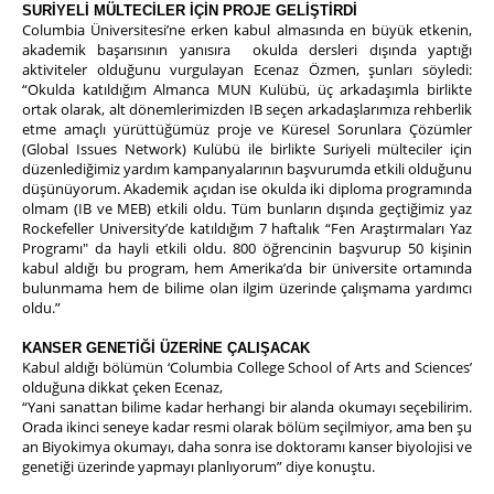
SURİYELİ MÜLTECİLER İÇİN PROJE GELİŞTİRDİ
Columbia Üniversitesi’ne erken kabul almasında en büyük etkenin,
akademik başarısının yanısıra okulda dersleri dışında yaptığı
aktiviteler olduğunu vurgulayan Ecenaz Özmen, şunları söyledi:
“Okulda katıldığım Almanca MUN Kulübü, üç arkadaşımla birlikte
ortak olarak, alt dönemlerimizden IB seçen arkadaşlarımıza rehberlik
etme amaçlı yürüttüğümüz proje ve Küresel Sorunlara Çözümler
(Global Issues Network) Kulübü ile birlikte Suriyeli mülteciler için
düzenlediğimiz yardım kampanyalarının başvurumda etkili olduğunu
düşünüyorum. Akademik açıdan ise okulda iki diploma programında
olmam (IB ve MEB) etkili oldu. Tüm bunların dışında geçtiğimiz yaz
Rockefeller University’de katıldığım 7 haftalık “Fen Araştırmaları Yaz
Programı" da hayli etkili oldu. 800 öğrencinin başvurup 50 kişinin
kabul aldığı bu program, hem Amerika’da bir üniversite ortamında
bulunmama hem de bilime olan ilgim üzerinde çalışmama yardımcı
oldu.”
KANSER GENETİĞİ ÜZERİNE ÇALIŞACAK
Kabul aldığı bölümün ‘Columbia College School of Arts and Sciences’
olduğuna dikkat çeken Ecenaz,
“Yani sanattan bilime kadar herhangi bir alanda okumayı seçebilirim.
Orada ikinci seneye kadar resmi olarak bölüm seçilmiyor, ama ben şu
an Biyokimya okumayı, daha sonra ise doktoramı kanser biyolojisi ve
genetiği üzerinde yapmayı planlıyorum” diye konuştu.