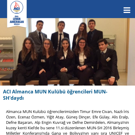
ACI Almanca MUN Kulübü öğrencileri MUN-
SH'daydı
Almanca MUN Kulübü öğrencilerimizden Timur Emre Civan, Nazlı İris
Özen, Ecenaz Özmen, Yiğit Atay, Güneş Dinçer, Efe Gülay, Alis Eralp,
Defne Başaran, Alp Engin Kuvrağ ve Defne Demirdelen, Almanya’nin
kuzey kenti Kiel’de bu sene 11.si düzenlenen MUN-SH 2016 Birleşmiş
Milletler Konferansı’nda Gana ve Bolivya’nın yanı sıra UNICEF ve