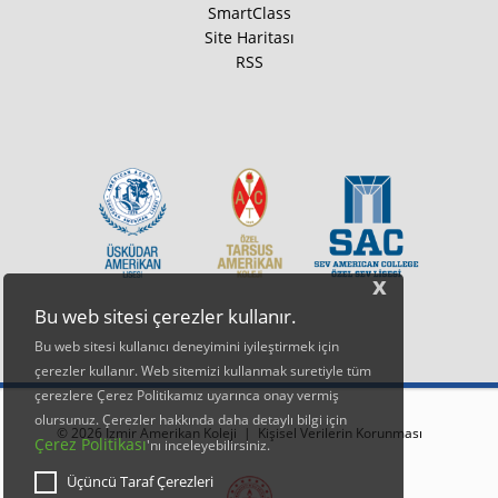
SmartClass
Site Haritası
RSS
x
Bu web sitesi çerezler kullanır.
Bu web sitesi kullanıcı deneyimini iyileştirmek için
çerezler kullanır. Web sitemizi kullanmak suretiyle tüm
çerezlere Çerez Politikamız uyarınca onay vermiş
olursunuz. Çerezler hakkında daha detaylı bilgi için
© 2026 İzmir Amerikan Koleji |
Kişisel Verilerin Korunması
Çerez Politikası
'nı inceleyebilirsiniz.
Üçüncü Taraf Çerezleri