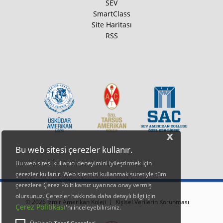
SEV
SmartClass
Site Haritası
RSS
x
Bu web sitesi çerezler kullanır.
Bu web sitesi kullanıcı deneyimini iyileştirmek için
çerezler kullanır. Web sitemizi kullanmak suretiyle tüm
çerezlere Çerez Politikamız uyarınca onay vermiş
olursunuz. Çerezler hakkında daha detaylı bilgi için
© 2026 İzmir Amerikan Koleji |
Kişisel Verilerin Korunması
Çerez Politikası
'nı inceleyebilirsiniz.