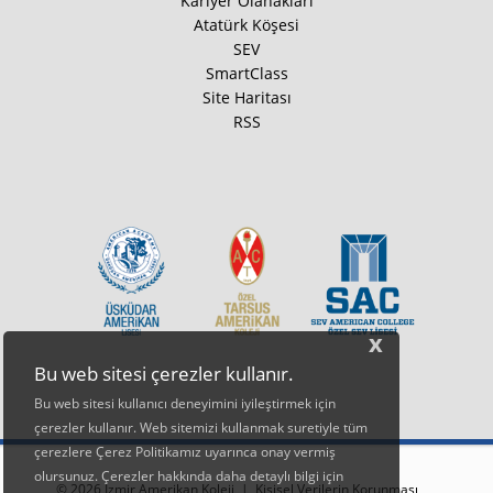
Kariyer Olanakları
Atatürk Köşesi
SEV
SmartClass
Site Haritası
RSS
x
Bu web sitesi çerezler kullanır.
Bu web sitesi kullanıcı deneyimini iyileştirmek için
çerezler kullanır. Web sitemizi kullanmak suretiyle tüm
çerezlere Çerez Politikamız uyarınca onay vermiş
olursunuz. Çerezler hakkında daha detaylı bilgi için
© 2026 İzmir Amerikan Koleji |
Kişisel Verilerin Korunması