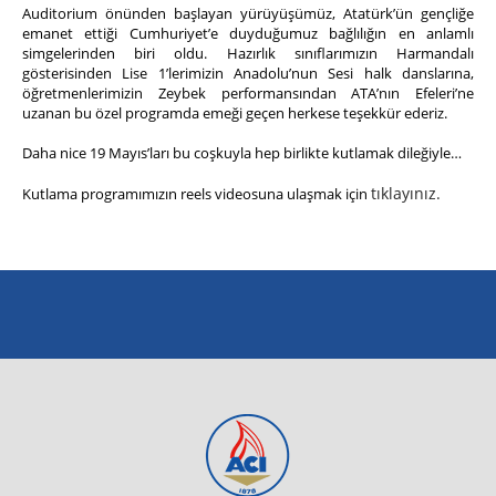
Auditorium önünden başlayan yürüyüşümüz, Atatürk’ün gençliğe
emanet ettiği Cumhuriyet’e duyduğumuz bağlılığın en anlamlı
simgelerinden biri oldu. Hazırlık sınıflarımızın Harmandalı
gösterisinden Lise 1’lerimizin Anadolu’nun Sesi halk danslarına,
öğretmenlerimizin Zeybek performansından ATA’nın Efeleri’ne
uzanan bu özel programda emeği geçen herkese teşekkür ederiz.
Daha nice 19 Mayıs’ları bu coşkuyla hep birlikte kutlamak dileğiyle…
tıklayınız.
Kutlama programımızın reels videosuna ulaşmak için