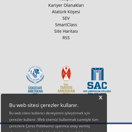
Kariyer Olanakları
Atatürk Köşesi
SEV
SmartClass
Site Haritası
RSS
x
Bu web sitesi çerezler kullanır.
Bu web sitesi kullanıcı deneyimini iyileştirmek için
çerezler kullanır. Web sitemizi kullanmak suretiyle tüm
çerezlere Çerez Politikamız uyarınca onay vermiş