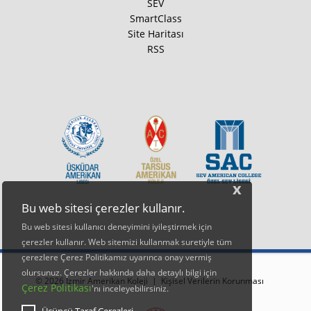
SEV
SmartClass
Site Haritası
RSS
x
Bu web sitesi çerezler kullanır.
Bu web sitesi kullanıcı deneyimini iyileştirmek için
çerezler kullanır. Web sitemizi kullanmak suretiyle tüm
çerezlere Çerez Politikamız uyarınca onay vermiş
olursunuz. Çerezler hakkında daha detaylı bilgi için
© 2026 İzmir Amerikan Koleji |
Kişisel Verilerin Korunması
Çerez Politikası
'nı inceleyebilirsiniz.