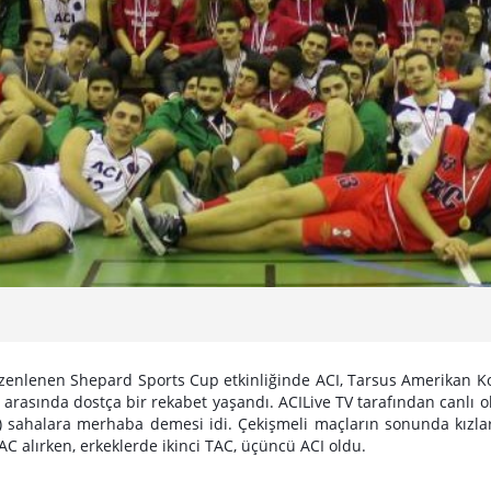
zenlenen Shepard Sports Cup etkinliğinde ACI, Tarsus Amerikan Kole
ı arasında dostça bir rekabet yaşandı. ACILive TV tarafından canlı
sahalara merhaba demesi idi. Çekişmeli maçların sonunda kızlard
AC alırken, erkeklerde ikinci TAC, üçüncü ACI oldu.