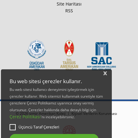
Site Haritası
RSS
x
Bu web sitesi çerezler kullanır.
Bu web sitesi kullanıcı deneyimini iyileştirmek için
çerezler kullanır. Web sitemizi kullanmak suretiyle tüm
çerezlere Çerez Politikamız uyarınca onay vermiş
olursunuz. Çerezler hakkında daha detaylı bilgi için
© 2026 İzmir Amerikan Koleji |
Kişisel Verilerin Korunması
Çerez Politikası
'nı inceleyebilirsiniz.
Üçüncü Taraf Çerezleri