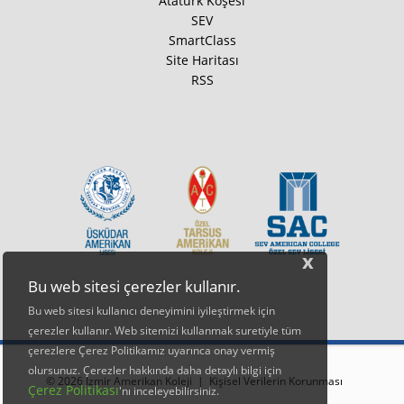
Atatürk Köşesi
SEV
SmartClass
Site Haritası
RSS
x
Bu web sitesi çerezler kullanır.
Bu web sitesi kullanıcı deneyimini iyileştirmek için
çerezler kullanır. Web sitemizi kullanmak suretiyle tüm
çerezlere Çerez Politikamız uyarınca onay vermiş
olursunuz. Çerezler hakkında daha detaylı bilgi için
© 2026 İzmir Amerikan Koleji |
Kişisel Verilerin Korunması
Çerez Politikası
'nı inceleyebilirsiniz.