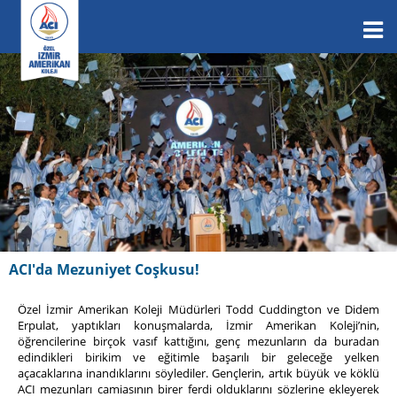
ACI'da Mezuniyet Coşkusu!
Özel İzmir Amerikan Koleji Müdürleri Todd Cuddington ve Didem
Erpulat, yaptıkları konuşmalarda, İzmir Amerikan Koleji’nin,
öğrencilerine birçok vasıf kattığını, genç mezunların da buradan
edindikleri birikim ve eğitimle başarılı bir geleceğe yelken
açacaklarına inandıklarını söylediler. Gençlerin, artık büyük ve köklü
ACI mezunları camiasının birer ferdi olduklarını sözlerine ekleyerek