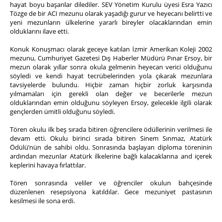
hayat boyu başarılar dilediler. SEV Yönetim Kurulu üyesi Esra Yazıcı
Tözge de bir ACI mezunu olarak yaşadığı gurur ve heyecanı belirtti ve
yeni mezunların ülkelerine yararlı bireyler olacaklarından emin
olduklarını ilave etti.
Konuk Konuşmacı olarak geceye katılan İzmir Amerikan Koleji 2002
mezunu, Cumhuriyet Gazetesi Dış Haberler Müdürü Pınar Ersoy, bir
mezun olarak yıllar sonra okula gelmenin heyecan verici olduğunu
söyledi ve kendi hayat tecrübelerinden yola çıkarak mezunlara
tavsiyelerde bulundu. Hiçbir zaman hiçbir zorluk karşısında
yılmamaları için gerekli olan değer ve becerilerle mezun
olduklarından emin olduğunu söyleyen Ersoy, gelecekle ilgili olarak
gençlerden ümitli olduğunu söyledi.
Tören okulu ilk beş sırada bitiren öğrencilere ödüllerinin verilmesi ile
devam etti. Okulu birinci sırada bitiren Sinem Sınmaz, Atatürk
Ödülü’nün de sahibi oldu. Sonrasında başlayan diploma töreninin
ardından mezunlar Atatürk ilkelerine bağlı kalacaklarına and içerek
keplerini havaya fırlattılar.
Tören sonrasında veliler ve öğrenciler okulun bahçesinde
düzenlenen resepsiyona katıldılar. Gece mezuniyet pastasının
kesilmesi ile sona erdi.