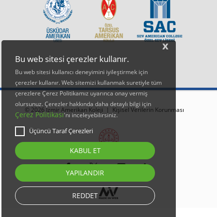
x
Bu web sitesi çerezler kullanır.
Bu web sitesi kullanıcı deneyimini iyileştirmek için
çerezler kullanır. Web sitemizi kullanmak suretiyle tüm
çerezlere Çerez Politikamız uyarınca onay vermiş
olursunuz. Çerezler hakkında daha detaylı bilgi için
© 2026 İzmir Amerikan Koleji |
Kişisel Verilerin Korunması
Çerez Politikası
'nı inceleyebilirsiniz.
Üçüncü Taraf Çerezleri
KABUL ET
YAPILANDIR
REDDET