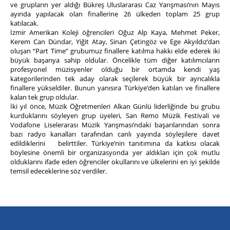
ve grupların yer aldığı Bükreş Uluslararası Caz Yarışması’nın Mayıs
ayında yapılacak olan finallerine 26 ülkeden toplam 25 grup
katılacak.
İzmir Amerikan Koleji öğrencileri Oğuz Alp Kaya, Mehmet Peker,
Kerem Can Dündar, Yiğit Atay, Sinan Çetingöz ve Ege Akyıldız’dan
oluşan “Part Time” grubumuz finallere katılma hakkı elde ederek iki
büyük başarıya sahip oldular. Öncelikle tüm diğer katılımcıların
profesyonel müzisyenler olduğu bir ortamda kendi yaş
kategorilerinden tek aday olarak seçilerek büyük bir ayrıcalıkla
finallere yükseldiler. Bunun yanısıra Türkiye’den katılan ve finallere
kalan tek grup oldular.
İki yıl önce, Müzik Öğretmenleri Alkan Günlü liderliğinde bu grubu
kurduklarını söyleyen grup üyeleri, San Remo Müzik Festivali ve
Vodafone Liselerarası Müzik Yarışması’ndaki başarılarından sonra
bazı radyo kanalları tarafından canlı yayında söyleşilere davet
edildiklerini belirttiler. Türkiye’nin tanıtımına da katkısı olacak
böylesine önemli bir organizasyonda yer aldıkları için çok mutlu
olduklarını ifade eden öğrenciler okullarını ve ülkelerini en iyi şekilde
temsil edeceklerine söz verdiler.