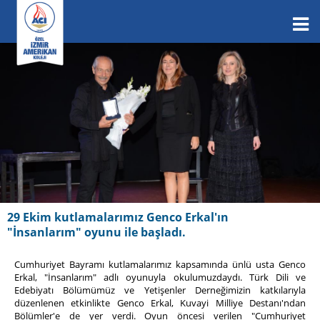
29 Ekim kutlamalarımız Genco Erkal'ın
"İnsanlarım" oyunu ile başladı.
Cumhuriyet Bayramı kutlamalarımız kapsamında ünlü usta Genco
Erkal, "İnsanlarım" adlı oyunuyla okulumuzdaydı. Türk Dili ve
Edebiyatı Bölümümüz ve Yetişenler Derneğimizin katkılarıyla
düzenlenen etkinlikte Genco Erkal, Kuvayi Milliye Destanı'ndan
Bölümler'e de yer verdi. Oyun öncesi verilen "Cumhuriyet