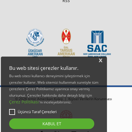
RSS
x
Bu web sitesi çerezler kullanır.
Bu web sitesi kullanıcı deneyimini iyileştirmek için
çerezler kullanır. Web sitemizi kullanmak suretiyle tüm
çerezlere Çerez Politikamız uyarınca onay vermiş
olursunuz. Çerezler hakkında daha detaylı bilgi için
© 2026 İzmir Amerikan Koleji |
Kişisel Verilerin Korunması
Çerez Politikası
'nı inceleyebilirsiniz.
Üçüncü Taraf Çerezleri
KABUL ET