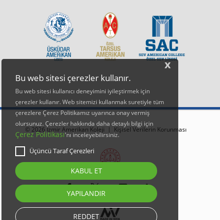
x
Bu web sitesi çerezler kullanır.
Bu web sitesi kullanıcı deneyimini iyileştirmek için
çerezler kullanır. Web sitemizi kullanmak suretiyle tüm
çerezlere Çerez Politikamız uyarınca onay vermiş
olursunuz. Çerezler hakkında daha detaylı bilgi için
© 2026 İzmir Amerikan Koleji |
Kişisel Verilerin Korunması
Çerez Politikası
'nı inceleyebilirsiniz.
Üçüncü Taraf Çerezleri
KABUL ET
YAPILANDIR
REDDET