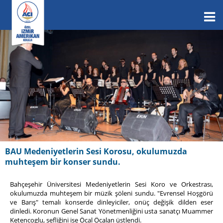
BAU Medeniyetlerin Sesi Korosu, okulumuzda
muhteşem bir konser sundu.
Bahçeşehir Üniversitesi Medeniyetlerin Sesi Koro ve Orkestrası,
okulumuzda muhteşem bir müzik şöleni sundu. "Evrensel Hoşgörü
ve Barış" temalı konserde dinleyiciler, onüç değişik dilden eser
dinledi. Koronun Genel Sanat Yönetmenliğini usta sanatçı Muammer
Ketencoglu, sefliğini ise Öcal Öcalan üstlendi.