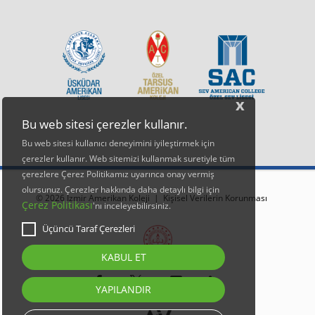
x
Bu web sitesi çerezler kullanır.
Bu web sitesi kullanıcı deneyimini iyileştirmek için
çerezler kullanır. Web sitemizi kullanmak suretiyle tüm
çerezlere Çerez Politikamız uyarınca onay vermiş
olursunuz. Çerezler hakkında daha detaylı bilgi için
© 2026 İzmir Amerikan Koleji |
Kişisel Verilerin Korunması
Çerez Politikası
'nı inceleyebilirsiniz.
Üçüncü Taraf Çerezleri
KABUL ET
YAPILANDIR